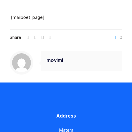
[mailpoet_page]
Share
0
movimi
Address
Matera