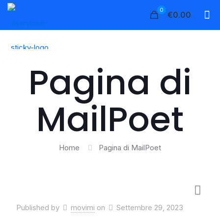
0
€0.00
Pagina di
MailPoet
Home
Pagina di MailPoet
Published by
movimi
on
Settembre 29, 2023