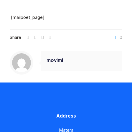
[mailpoet_page]
Share
0
movimi
Address
Matera