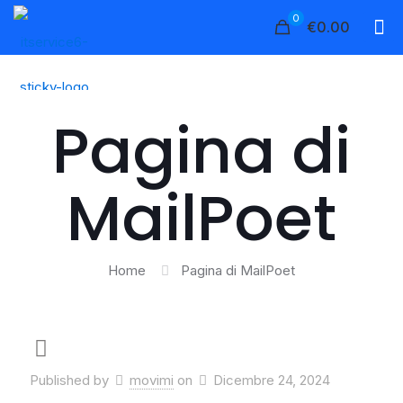
0
€0.00
Pagina di
MailPoet
Home
Pagina di MailPoet
Published by
movimi
on
Dicembre 24, 2024