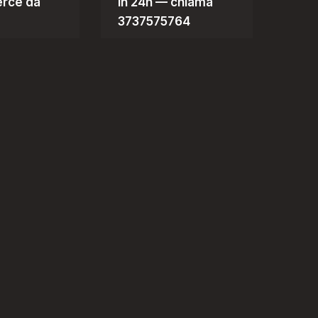
rce da
in 24h — chiama
3737575764