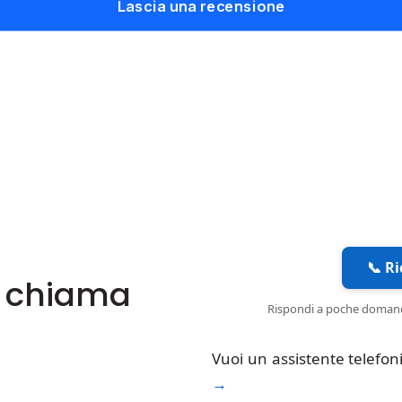
Lascia una recensione
Formacenter è un'agenzia di formaz
che eroga servizi educativi e didatt
corsi di formazione e aggiorname
tecnologico, progetti d'innovazi
didattica per docenti, personale 
studenti e scuole.
📞 R
o chiama
Rispondi a poche domande 
Vuoi un assistente telefoni
→