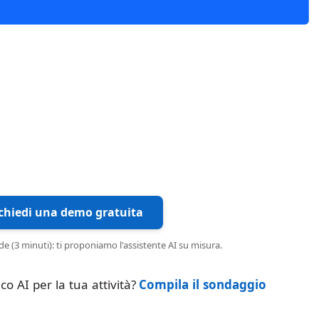
ione
Collaboriamo con diverse Università
ici,
Italiane ed Accademie riconosciute dal
nto
MIUR per la promozione su tutto il
one
territorio nazionale di Corsi di Laurea,
ata,
Master di I e II livello, Corsi di
Perfezionamento, ecc.
ichiedi una demo gratuita
(3 minuti): ti proponiamo l'assistente AI su misura.
co AI per la tua attività?
Compila il sondaggio