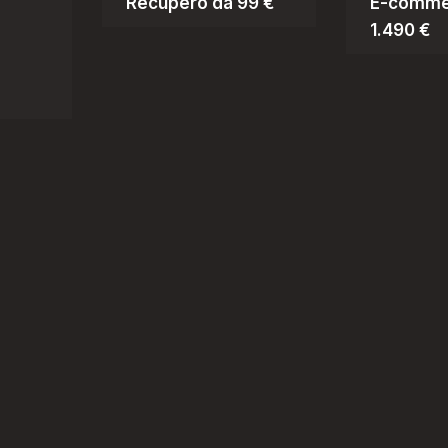
Recupero da 99 €
E-comme
1.490 €