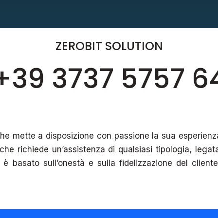
ZEROBIT SOLUTION
+39 3737 5757 6
Agenzia Web Matera
he mette a disposizione con passione la sua esperienza
CORSI DI FORMA
he richiede un’assistenza di qualsiasi tipologia, legat
 è basato sull’onestà e sulla fidelizzazione del clien
01