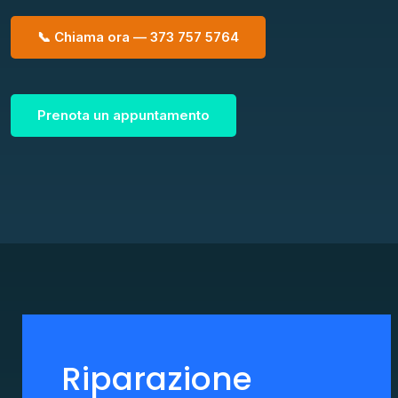
📞 Chiama ora — 373 757 5764
Prenota un appuntamento
Riparazione