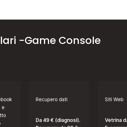
lulari -Game Console
ebook
Recupero dati
Siti Web
 e
tto
Da 49 € (diagnosi).
Vetrina 
o