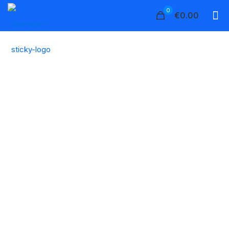
0
€0.00