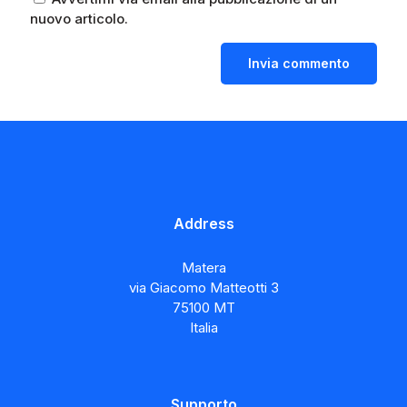
nuovo articolo.
Address
Matera
via Giacomo Matteotti 3
75100 MT
Italia
Supporto